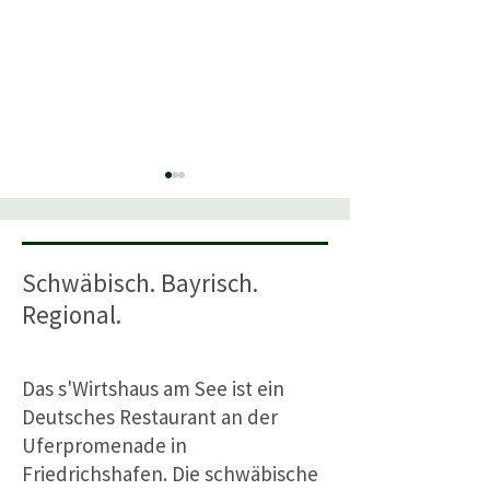
Schwäbisch. Bayrisch.
Regional.
Kulturufer Friedrichshafen
Restaurant mit K
2026
in Friedrichshafen
Das s'Wirtshaus am See ist ein
s'Wirtshaus am S
Deutsches Restaurant an der
Uferpromenade in
Friedrichshafen. Die schwäbische