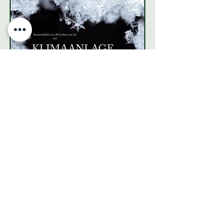
Restaurant mit Klimaanlage in
Friedrichshafen - s'Wirtshaus am See
Schwäbisch. Bayrisch.