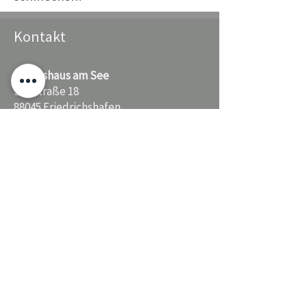
Kontakt
s'Wirtshaus am See
Seestraße 18
88045 Friedrichshafen
Deutschland
+49 7541 3885989
info@swirtshaus.de
Öffnungszeiten
Täglich:
11.00 - 22.30
Uhr
Warme Küche: 11.30 - 21.30 Uhr