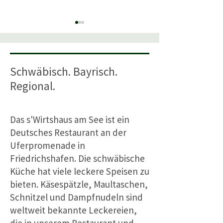
Schwäbisch. Bayrisch.
Regional.
Kulturufer Friedrichshafen
Spargelessen in
2026
Friedrichshafen 
Das s'Wirtshaus am See ist ein
Bodensee
Deutsches Restaurant an der
Uferpromenade in
Friedrichshafen. Die schwäbische
Küche hat viele leckere Speisen zu
bieten. Käsespätzle, Maultaschen,
Schnitzel und Dampfnudeln sind
weltweit bekannte Leckereien,
die in unserem Restaurant und